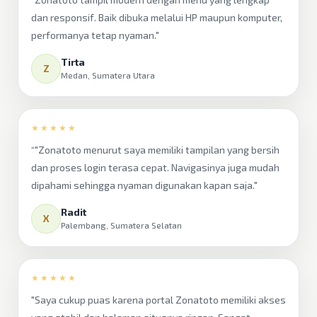
dan responsif. Baik dibuka melalui HP maupun komputer,
performanya tetap nyaman."
Tirta
Z
Medan, Sumatera Utara
★★★★★
“"Zonatoto menurut saya memiliki tampilan yang bersih
dan proses login terasa cepat. Navigasinya juga mudah
dipahami sehingga nyaman digunakan kapan saja."
Radit
X
Palembang, Sumatera Selatan
★★★★★
"Saya cukup puas karena portal Zonatoto memiliki akses