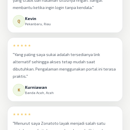
yang stabil dan halaman situsnya ringan. Sangat
membantu ketika ingin login tanpa kendala."
Kevin
Q
Pekanbaru, Riau
★★★★★
"Yang paling saya sukai adalah tersedianya link
alternatif sehingga akses tetap mudah saat
dibutuhkan. Pengalaman menggunakan portal ini terasa
praktis."
Kurniawan
K
Banda Aceh, Aceh
★★★★★
"Menurut saya Zonatoto layak menjadi salah satu