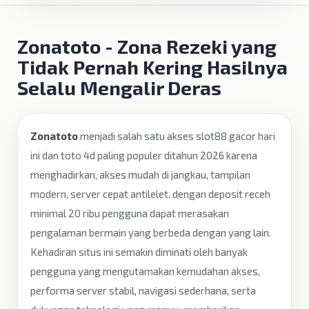
Zonatoto - Zona Rezeki yang
Tidak Pernah Kering Hasilnya
Selalu Mengalir Deras
Zonatoto
menjadi salah satu akses slot88 gacor hari
ini dan toto 4d paling populer ditahun 2026 karena
menghadirkan, akses mudah di jangkau, tampilan
modern, server cepat antilelet. dengan deposit receh
minimal 20 ribu pengguna dapat merasakan
pengalaman bermain yang berbeda dengan yang lain.
Kehadiran situs ini semakin diminati oleh banyak
pengguna yang mengutamakan kemudahan akses,
performa server stabil, navigasi sederhana, serta