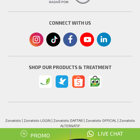
CONNECT WITH US
SHOP OUR PRODUCTS & TREATMENT
Zonatoto
|
Zonatoto LOGIN
|
Zonatoto DAFTAR
|
Zonatoto OFFICIAL
|
Zonatoto
ALTERNATIF
LIVE CHAT
PROMO
© 2016 - 2026 Zonatoto.